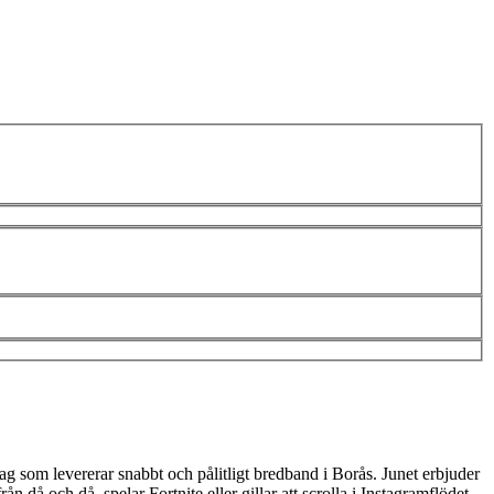
ag som levererar snabbt och pålitligt bredband i Borås. Junet erbjuder
 då och då, spelar Fortnite eller gillar att scrolla i Instagramflödet.