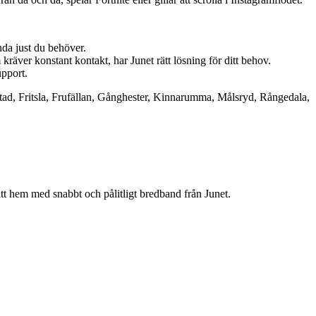
nda just du behöver.
kräver konstant kontakt, har Junet rätt lösning för ditt behov.
upport.
ristad, Fritsla, Frufällan, Gånghester, Kinnarumma, Målsryd, Rångedala,
ditt hem med snabbt och pålitligt bredband från Junet.