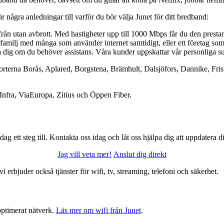
r några anledningar till varför du bör välja Junet för ditt bredband:
rån utan avbrott. Med hastigheter upp till 1000 Mbps får du den presta
 familj med många som använder internet samtidigt, eller ett företag som 
a dig om du behöver assistans. Våra kunder uppskattar vår personliga s
n), i orterna Borås, Aplared, Borgstena, Brämhult, Dalsjöfors, Dannike, F
Infra, ViaEuropa, Zitius och Öppen Fiber.
ag ett steg till. Kontakta oss idag och låt oss hjälpa dig att uppdatera 
Jag vill veta mer!
Anslut dig direkt
 vi erbjuder också tjänster för wifi, tv, streaming, telefoni och säkerhet.
optimerat nätverk.
Läs mer om wifi från Junet
.