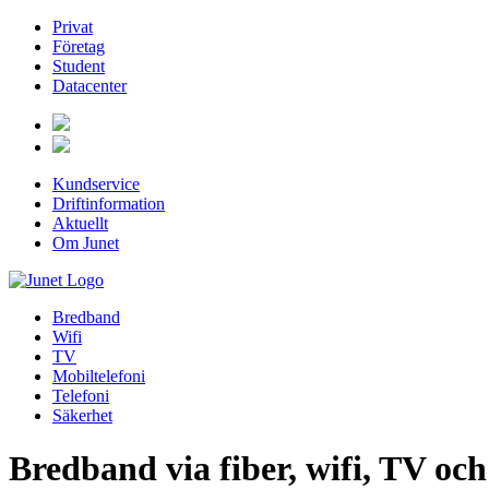
Privat
Företag
Student
Datacenter
Kundservice
Driftinformation
Aktuellt
Om Junet
Bredband
Wifi
TV
Mobiltelefoni
Telefoni
Säkerhet
Bredband via fiber, wifi, TV oc