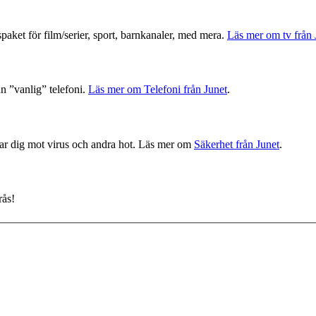
paket för film/serier, sport, barnkanaler, med mera.
Läs mer om tv från 
än ”vanlig” telefoni.
Läs mer om Telefoni från Junet
.
ddar dig mot virus och andra hot. Läs mer om
Säkerhet från Junet
.
rås!