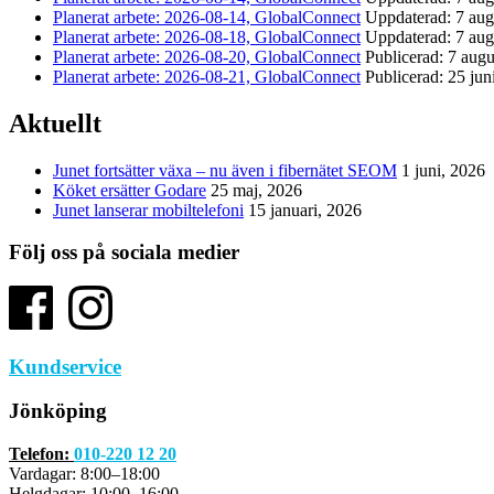
Planerat arbete: 2026-08-14, GlobalConnect
Uppdaterad: 7 aug
Planerat arbete: 2026-08-18, GlobalConnect
Uppdaterad: 7 aug
Planerat arbete: 2026-08-20, GlobalConnect
Publicerad: 7 augu
Planerat arbete: 2026-08-21, GlobalConnect
Publicerad: 25 jun
Aktuellt
Junet fortsätter växa – nu även i fibernätet SEOM
1 juni, 2026
Köket ersätter Godare
25 maj, 2026
Junet lanserar mobiltelefoni
15 januari, 2026
Följ oss på sociala medier
Kundservice
Jönköping
Telefon:
010-220 12 20
Vardagar: 8:00–18:00
Helgdagar: 10:00–16:00