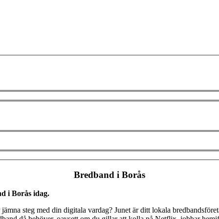
Bredband i Borås
nd i Borås idag.
 jämna steg med din digitala vardag? Junet är ditt lokala bredbandsföret
and då behöver, oavsett om du gillar att kolla på Netflix, jobbar hemifrån