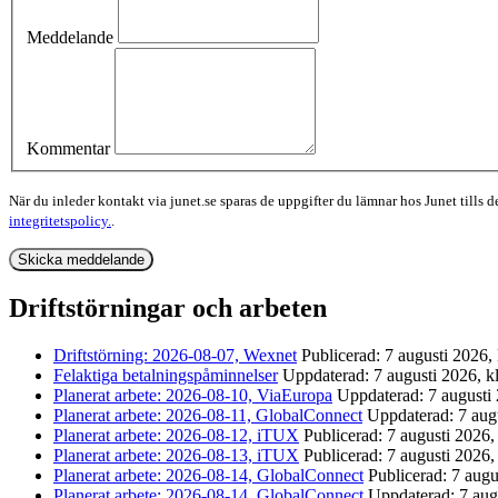
Meddelande
Kommentar
När du inleder kontakt via junet.se sparas de uppgifter du lämnar hos Junet tills 
integritetspolicy.
.
Driftstörningar och arbeten
Driftstörning: 2026-08-07, Wexnet
Publicerad: 7 augusti 2026,
Felaktiga betalningspåminnelser
Uppdaterad: 7 augusti 2026, k
Planerat arbete: 2026-08-10, ViaEuropa
Uppdaterad: 7 augusti 
Planerat arbete: 2026-08-11, GlobalConnect
Uppdaterad: 7 augu
Planerat arbete: 2026-08-12, iTUX
Publicerad: 7 augusti 2026,
Planerat arbete: 2026-08-13, iTUX
Publicerad: 7 augusti 2026,
Planerat arbete: 2026-08-14, GlobalConnect
Publicerad: 7 augu
Planerat arbete: 2026-08-14, GlobalConnect
Uppdaterad: 7 aug