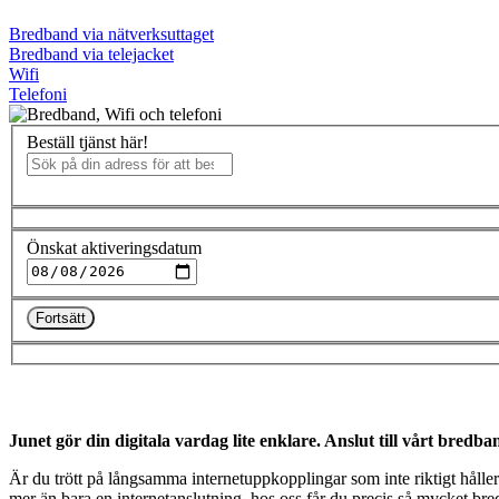
Bredband via nätverksuttaget
Bredband via telejacket
Wifi
Telefoni
Beställ tjänst här!
Önskat aktiveringsdatum
Fortsätt
Junet gör din digitala vardag lite enklare. Anslut till vårt bredba
Är du trött på långsamma internetuppkopplingar som inte riktigt håller
mer än bara en internetanslutning, hos oss får du precis så mycket bredb