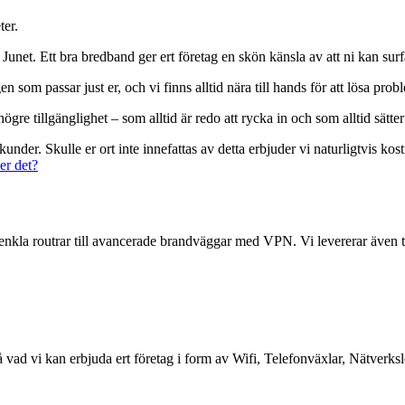
ter.
t. Ett bra bredband ger ert företag en skön känsla av att ni kan surfa oro
en som passar just er, och vi finns alltid nära till hands för att lösa pro
gre tillgänglighet – som alltid är redo att rycka in och som alltid sätter
skunder. Skulle er ort inte innefattas av detta erbjuder vi naturligtvis ko
er det?
n enkla routrar till avancerade brandväggar med VPN. Vi levererar även te
å vad vi kan erbjuda ert företag i form av Wifi, Telefonväxlar, Nätverksl