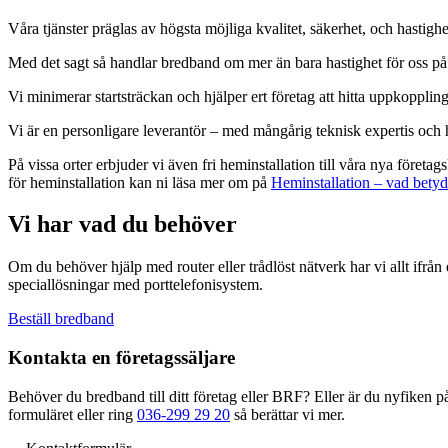
Våra tjänster präglas av högsta möjliga kvalitet, säkerhet, och hastighe
Med det sagt så handlar bredband om mer än bara hastighet för oss på June
Vi minimerar startsträckan och hjälper ert företag att hitta uppkoppling
Vi är en personligare leverantör – med mångårig teknisk expertis och hö
På vissa orter erbjuder vi även fri heminstallation till våra nya företag
för heminstallation kan ni läsa mer om på
Heminstallation – vad betyd
Vi har vad du behöver
Om du behöver hjälp med router eller trådlöst nätverk har vi allt ifrå
speciallösningar med porttelefonisystem.
Beställ bredband
Kontakta en företagssäljare
Behöver du bredband till ditt företag eller BRF? Eller är du nyfiken p
formuläret eller ring
036-299 29 20
så berättar vi mer.