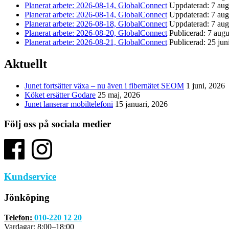
Planerat arbete: 2026-08-14, GlobalConnect
Uppdaterad: 7 aug
Planerat arbete: 2026-08-14, GlobalConnect
Uppdaterad: 7 aug
Planerat arbete: 2026-08-18, GlobalConnect
Uppdaterad: 7 aug
Planerat arbete: 2026-08-20, GlobalConnect
Publicerad: 7 augu
Planerat arbete: 2026-08-21, GlobalConnect
Publicerad: 25 jun
Aktuellt
Junet fortsätter växa – nu även i fibernätet SEOM
1 juni, 2026
Köket ersätter Godare
25 maj, 2026
Junet lanserar mobiltelefoni
15 januari, 2026
Följ oss på sociala medier
Kundservice
Jönköping
Telefon:
010-220 12 20
Vardagar: 8:00–18:00