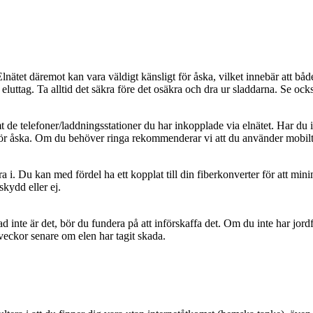
 Elnätet däremot kan vara väldigt känsligt för åska, vilket innebär att bå
 eluttag. Ta alltid det säkra före det osäkra och dra ur sladdarna. Se också 
t de telefoner/laddningsstationer du har inkopplade via elnätet. Har du 
t för åska. Om du behöver ringa rekommenderar vi att du använder mobilt
era i. Du kan med fördel ha ett kopplat till din fiberkonverter för att 
skydd eller ej.
d inte är det, bör du fundera på att införskaffa det. Om du inte har jor
a veckor senare om elen har tagit skada.