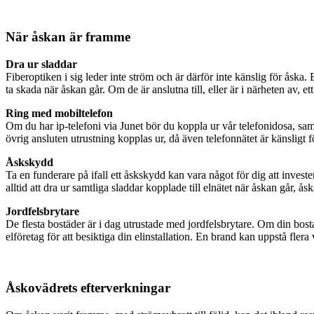
När åskan är framme
Dra ur sladdar
Fiberoptiken i sig leder inte ström och är därför inte känslig för åska.
ta skada när åskan går. Om de är anslutna till, eller är i närheten av, ett
Ring med mobiltelefon
Om du har ip-telefoni via Junet bör du koppla ur vår telefonidosa, sam
övrig ansluten utrustning kopplas ur, då även telefonnätet är känslig
Åskskydd
Ta en funderare på ifall ett åskskydd kan vara något för dig att invest
alltid att dra ur samtliga sladdar kopplade till elnätet när åskan går, åsk
Jordfelsbrytare
De flesta bostäder är i dag utrustade med jordfelsbrytare. Om din bosta
elföretag för att besiktiga din elinstallation. En brand kan uppstå fler
Åskovädrets efterverkningar