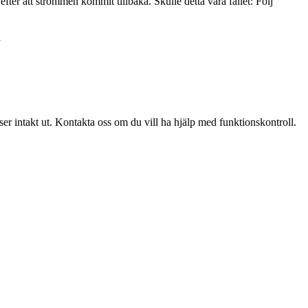
fter att strömmen kommit tillbaka. Skulle detta vara fallet: Följ
a
 ser intakt ut. Kontakta oss om du vill ha hjälp med funktionskontroll.