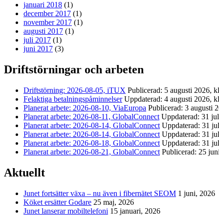
januari 2018
(1)
december 2017
(1)
november 2017
(1)
augusti 2017
(1)
juli 2017
(1)
juni 2017
(3)
Driftstörningar och arbeten
Driftstörning: 2026-08-05, iTUX
Publicerad: 5 augusti 2026, k
Felaktiga betalningspåminnelser
Uppdaterad: 4 augusti 2026, k
Planerat arbete: 2026-08-10, ViaEuropa
Publicerad: 3 augusti 
Planerat arbete: 2026-08-11, GlobalConnect
Uppdaterad: 31 jul
Planerat arbete: 2026-08-14, GlobalConnect
Uppdaterad: 31 jul
Planerat arbete: 2026-08-14, GlobalConnect
Uppdaterad: 31 jul
Planerat arbete: 2026-08-18, GlobalConnect
Uppdaterad: 31 jul
Planerat arbete: 2026-08-21, GlobalConnect
Publicerad: 25 jun
Aktuellt
Junet fortsätter växa – nu även i fibernätet SEOM
1 juni, 2026
Köket ersätter Godare
25 maj, 2026
Junet lanserar mobiltelefoni
15 januari, 2026