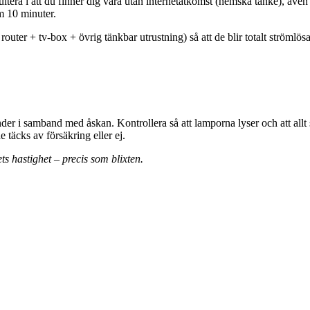
ltera i att du finner dig vara utan internetåtkomst (hemska tanke), även e
m 10 minuter.
 router + tv-box + övrig tänkbar utrustning) så att de blir totalt strömlös
önder i samband med åskan. Kontrollera så att lamporna lyser och att allt
täcks av försäkring eller ej.
ets hastighet – precis som blixten.