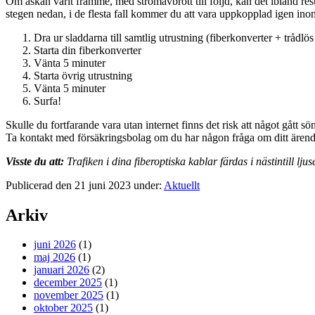
Om åskan varit framme, med strömavbrott till följd, kan det ibland resu
stegen nedan, i de flesta fall kommer du att vara uppkopplad igen ino
Dra ur sladdarna till samtlig utrustning (fiberkonverter + trådlös
Starta din fiberkonverter
Vänta 5 minuter
Starta övrig utrustning
Vänta 5 minuter
Surfa!
Skulle du fortfarande vara utan internet finns det risk att något gått s
Ta kontakt med försäkringsbolag om du har någon fråga om ditt ärende 
Visste du att:
Trafiken i dina fiberoptiska kablar färdas i nästintill ljus
Publicerad den 21 juni 2023 under:
Aktuellt
Arkiv
juni 2026
(1)
maj 2026
(1)
januari 2026
(2)
december 2025
(1)
november 2025
(1)
oktober 2025
(1)