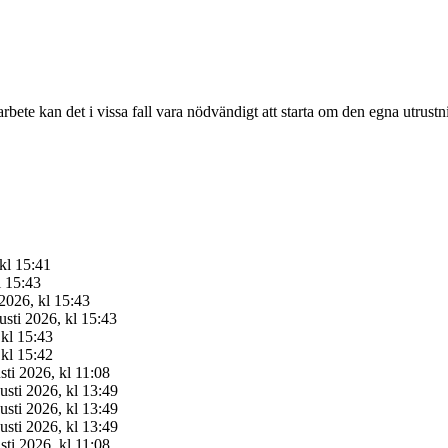
 arbete kan det i vissa fall vara nödvändigt att starta om den egna utrust
 kl 15:41
l 15:43
2026, kl 15:43
sti 2026, kl 15:43
 kl 15:43
 kl 15:42
sti 2026, kl 11:08
usti 2026, kl 13:49
usti 2026, kl 13:49
usti 2026, kl 13:49
sti 2026, kl 11:08