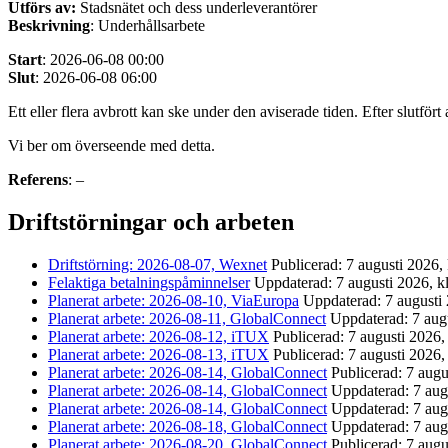
Utförs av:
Stadsnätet och dess underleverantörer
Beskrivning
: Underhållsarbete
Start
: 2026-06-08 00:00
Slut
: 2026-06-08 06:00
Ett eller flera avbrott kan ske under den aviserade tiden. Efter slutfört
Vi ber om överseende med detta.
Referens
: –
Driftstörningar och arbeten
Driftstörning: 2026-08-07, Wexnet
Publicerad: 7 augusti 2026,
Felaktiga betalningspåminnelser
Uppdaterad: 7 augusti 2026, k
Planerat arbete: 2026-08-10, ViaEuropa
Uppdaterad: 7 augusti 
Planerat arbete: 2026-08-11, GlobalConnect
Uppdaterad: 7 augu
Planerat arbete: 2026-08-12, iTUX
Publicerad: 7 augusti 2026,
Planerat arbete: 2026-08-13, iTUX
Publicerad: 7 augusti 2026,
Planerat arbete: 2026-08-14, GlobalConnect
Publicerad: 7 augu
Planerat arbete: 2026-08-14, GlobalConnect
Uppdaterad: 7 aug
Planerat arbete: 2026-08-14, GlobalConnect
Uppdaterad: 7 aug
Planerat arbete: 2026-08-18, GlobalConnect
Uppdaterad: 7 aug
Planerat arbete: 2026-08-20, GlobalConnect
Publicerad: 7 augu