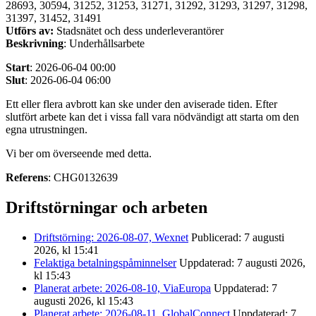
28693, 30594, 31252, 31253, 31271, 31292, 31293, 31297, 31298,
31397, 31452, 31491
Utförs av:
Stadsnätet och dess underleverantörer
Beskrivning
: Underhållsarbete
Start
: 2026-06-04 00:00
Slut
: 2026-06-04 06:00
Ett eller flera avbrott kan ske under den aviserade tiden. Efter
slutfört arbete kan det i vissa fall vara nödvändigt att starta om den
egna utrustningen.
Vi ber om överseende med detta.
Referens
: CHG0132639
Driftstörningar och arbeten
Driftstörning: 2026-08-07, Wexnet
Publicerad: 7 augusti
2026, kl 15:41
Felaktiga betalningspåminnelser
Uppdaterad: 7 augusti 2026,
kl 15:43
Planerat arbete: 2026-08-10, ViaEuropa
Uppdaterad: 7
augusti 2026, kl 15:43
Planerat arbete: 2026-08-11, GlobalConnect
Uppdaterad: 7