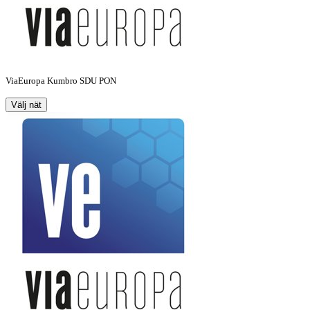
ViaEuropa Kumbro SDU PON
Välj nät