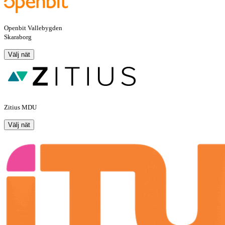
Openbit Vallebygden
Skaraborg
Välj nät
Zitius MDU
Välj nät