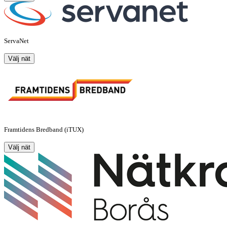
ServaNet
Välj nät
Framtidens Bredband (iTUX)
Välj nät