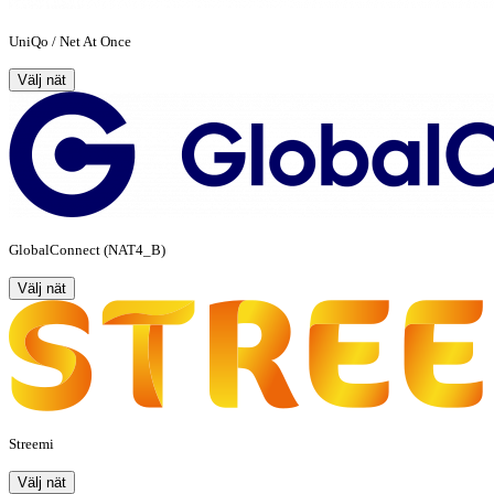
UniQo / Net At Once
Välj nät
GlobalConnect (NAT4_B)
Välj nät
Streemi
Välj nät