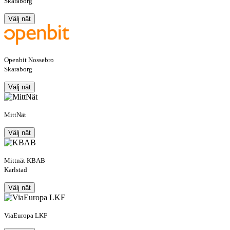
Skaraborg
Välj nät
Openbit Nossebro
Skaraborg
Välj nät
MittNät
Välj nät
Mittnät KBAB
Karlstad
Välj nät
ViaEuropa LKF