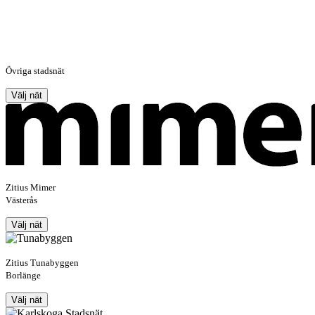
Övriga stadsnät
Välj nät
Zitius Mimer
Västerås
Välj nät
Zitius Tunabyggen
Borlänge
Välj nät