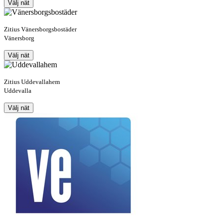
Välj nät
Zitius Vänersborgsbostäder
Vänersborg
Välj nät
Zitius Uddevallahem
Uddevalla
Välj nät