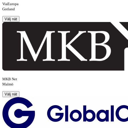
ViaEuropa
Gotland
Välj nät
MKB Net
Malmö
Välj nät