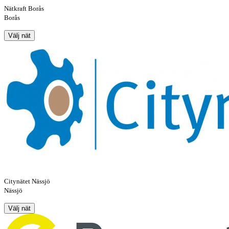
Nätkraft Borås
Borås
Välj nät
Citynätet Nässjö
Nässjö
Välj nät