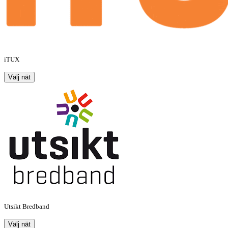
iTUX
Välj nät
Utsikt Bredband
Välj nät