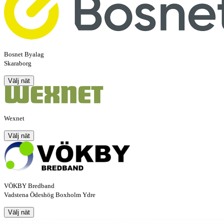
Bosnet Byalag
Skaraborg
Välj nät
Wexnet
Välj nät
VÖKBY Bredband
Vadstena Ödeshög Boxholm Ydre
Välj nät