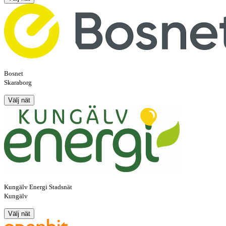
Bosnet
Skaraborg
Välj nät
Kungälv Energi Stadsnät
Kungälv
Välj nät