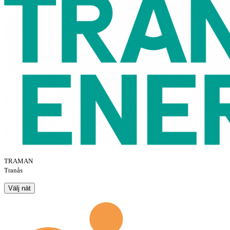
TRAMAN
Tranås
Välj nät