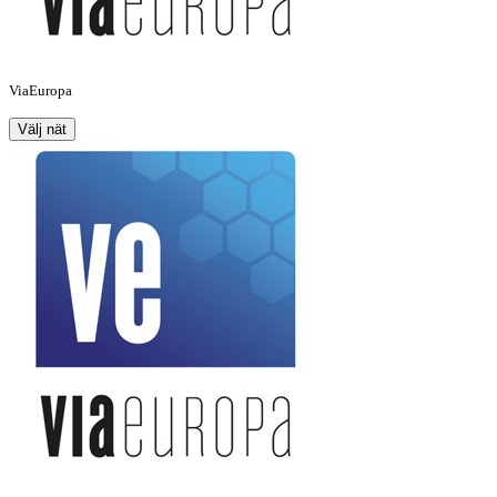
ViaEuropa
Välj nät