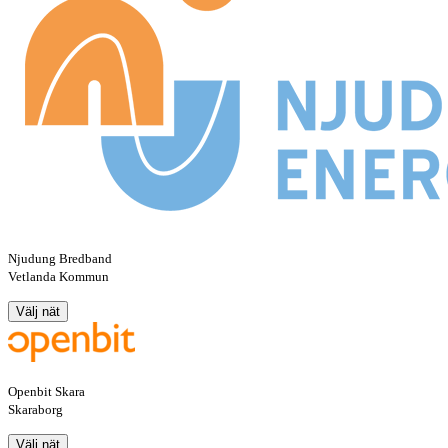
Njudung Bredband
Vetlanda Kommun
Välj nät
Openbit Skara
Skaraborg
Välj nät