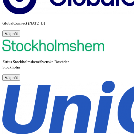
GlobalConnect (NAT2_B)
Välj nät
Zitius Stockholmshem/Svenska Bostäder
Stockholm
Välj nät