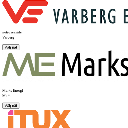
net@seaside
Varberg
Välj nät
Marks Energi
Mark
Välj nät