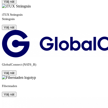
Välj nät
iTUX Strängnäs
Strängnäs
Välj nät
GlobalConnect (NAT6_B)
Välj nät
Fiberstaden
Välj nät