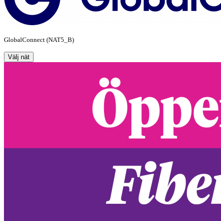
GlobalConnect (NAT5_B)
Välj nät