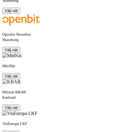
Skaraborg
Välj nät
Openbit Nossebro
Skaraborg
Välj nät
MittNät
Välj nät
Mittnät KBAB
Karlstad
Välj nät
ViaEuropa LKF