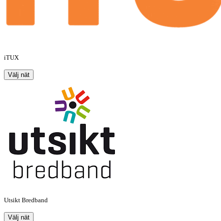
iTUX
Välj nät
Utsikt Bredband
Välj nät