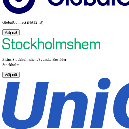
GlobalConnect (NAT2_B)
Välj nät
Zitius Stockholmshem/Svenska Bostäder
Stockholm
Välj nät