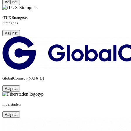
Välj nät
iTUX Strängnäs
Strängnäs
Välj nät
GlobalConnect (NAT6_B)
Välj nät
Fiberstaden
Välj nät