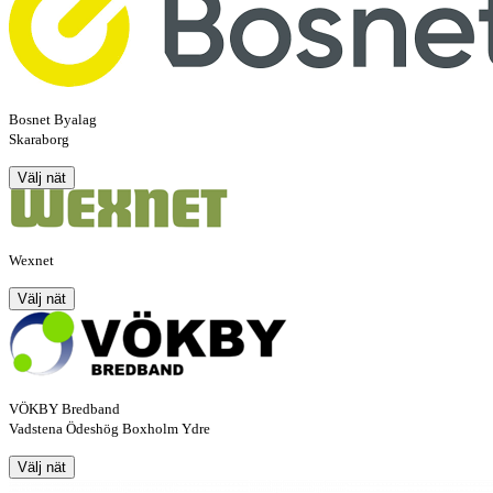
Bosnet Byalag
Skaraborg
Välj nät
Wexnet
Välj nät
VÖKBY Bredband
Vadstena Ödeshög Boxholm Ydre
Välj nät