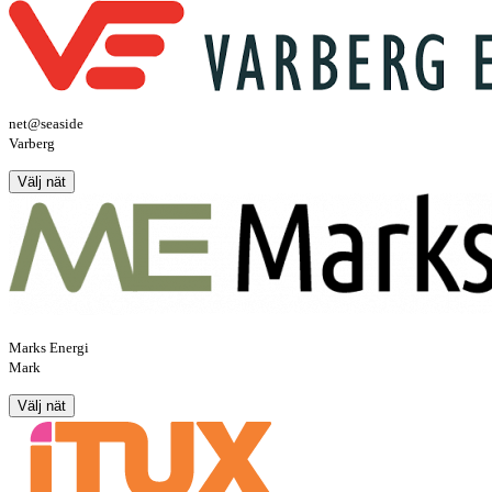
net@seaside
Varberg
Välj nät
Marks Energi
Mark
Välj nät