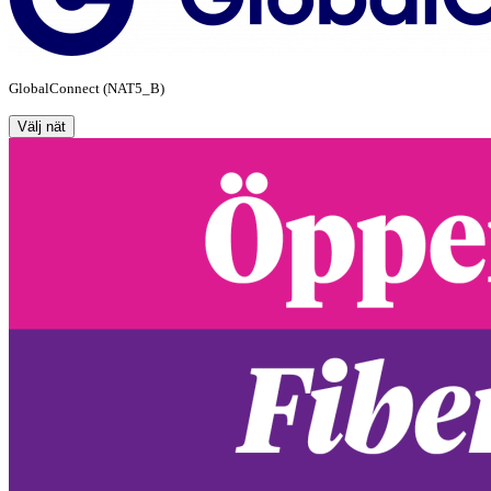
GlobalConnect (NAT5_B)
Välj nät