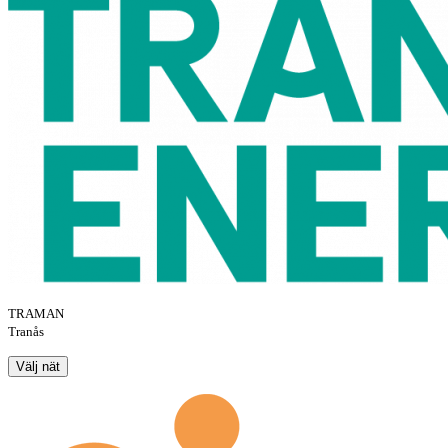
TRAMAN
Tranås
Välj nät