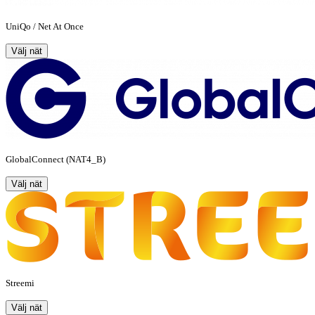
UniQo / Net At Once
Välj nät
GlobalConnect (NAT4_B)
Välj nät
Streemi
Välj nät