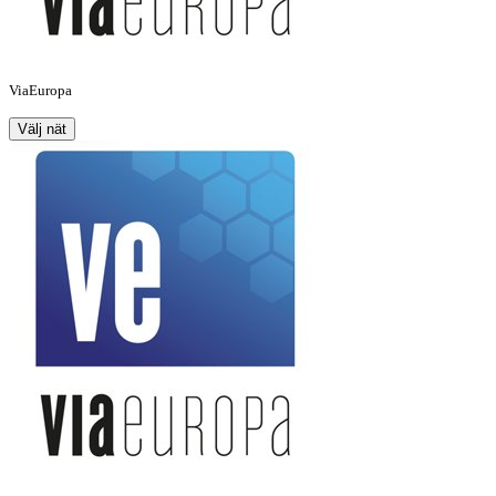
ViaEuropa
Välj nät