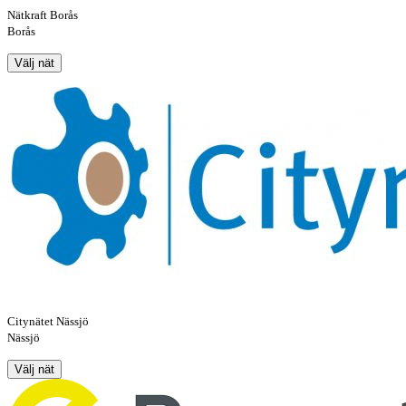
Nätkraft Borås
Borås
Välj nät
Citynätet Nässjö
Nässjö
Välj nät