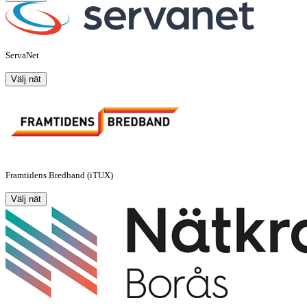
ServaNet
Välj nät
Framtidens Bredband (iTUX)
Välj nät