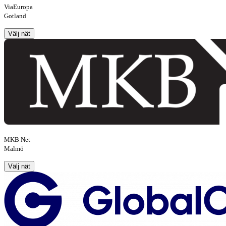
ViaEuropa
Gotland
Välj nät
MKB Net
Malmö
Välj nät