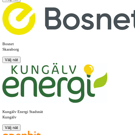
Bosnet
Skaraborg
Välj nät
Kungälv Energi Stadsnät
Kungälv
Välj nät