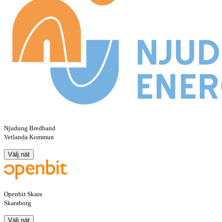
Njudung Bredband
Vetlanda Kommun
Välj nät
Openbit Skara
Skaraborg
Välj nät