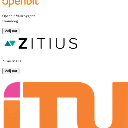
Openbit Vallebygden
Skaraborg
Välj nät
Zitius MDU
Välj nät