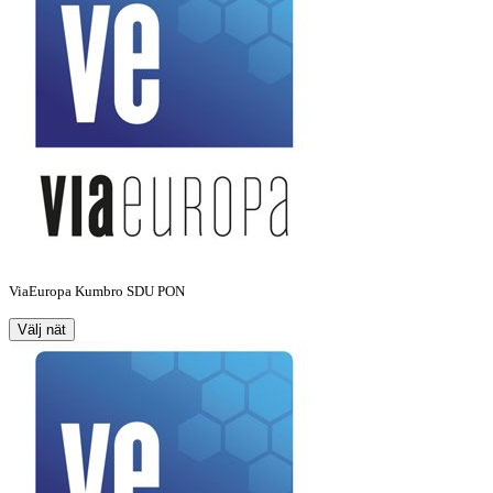
ViaEuropa Kumbro SDU PON
Välj nät