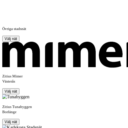
Övriga stadsnät
Välj nät
Zitius Mimer
Västerås
Välj nät
Zitius Tunabyggen
Borlänge
Välj nät