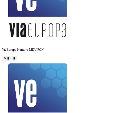
ViaEuropa Kumbro MDU PON
Välj nät