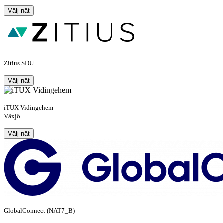
Välj nät
Zitius SDU
Välj nät
iTUX Vidingehem
Växjö
Välj nät
GlobalConnect (NAT7_B)