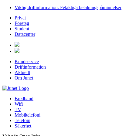
Viktig driftinformation: Felaktiga betalningspåminnelser
Privat
Företag
Student
Datacenter
Kundservice
Driftinformation
Aktuellt
Om Junet
Bredband
Wifi
TV
Mobiltelefoni
Telefoni
Säkerhet