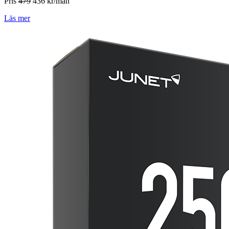
Pris
479
436
kr/mån
Läs mer